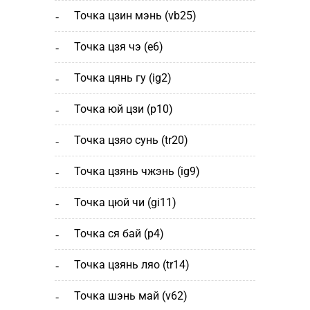
точка цзин мэнь (vb25)
точка цзя чэ (е6)
точка цянь гу (ig2)
точка юй цзи (р10)
точка цзяо сунь (tr20)
точка цзянь чжэнь (ig9)
точка цюй чи (gi11)
точка ся бай (р4)
точка цзянь ляо (tr14)
точка шэнь май (v62)