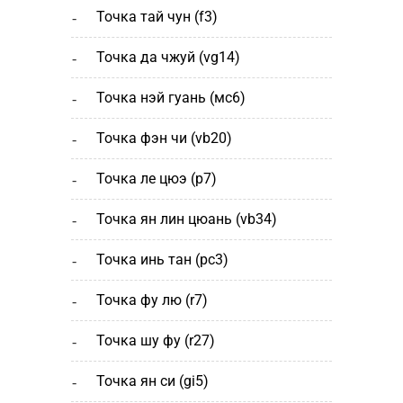
точка тай чун (f3)
точка да чжуй (vg14)
точка нэй гуань (мс6)
точка фэн чи (vb20)
точка ле цюэ (р7)
точка ян лин цюань (vb34)
точка инь тан (рс3)
точка фу лю (r7)
точка шу фу (r27)
точка ян си (gi5)