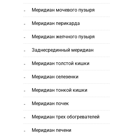
меридиан мочевого пузыря
меридиан перикарда
меридиан желчного пузыря
заднесрединный меридиан
меридиан толстой кишки
меридиан селезенки
меридиан тонкой кишки
меридиан почек
меридиан трех обогревателей
меридиан печени