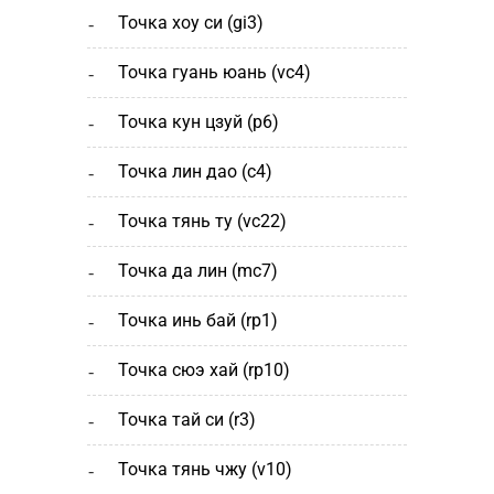
точка хоу си (gi3)
точка гуань юань (vc4)
точка кун цзуй (р6)
точка лин дао (c4)
точка тянь ту (vc22)
точка да лин (mc7)
точка инь бай (rp1)
точка сюэ хай (rp10)
точка тай си (r3)
точка тянь чжу (v10)