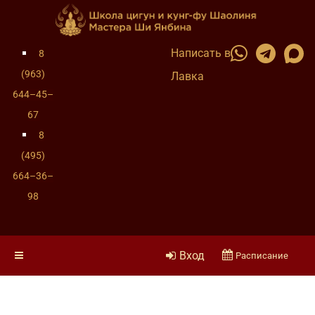
Написать в
8
(963)
Лавка
644–45–
67
8
(495)
664–36–
98
Вход
Расписание