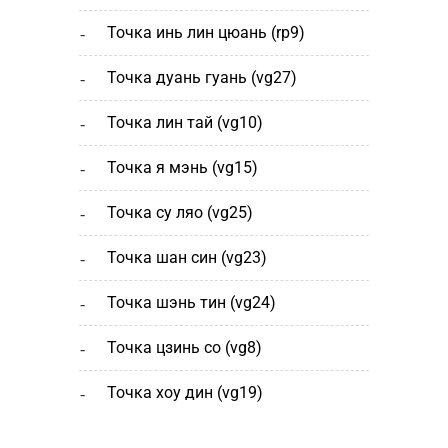
точка инь лин цюань (rp9)
точка дуань гуань (vg27)
точка лин тай (vg10)
точка я мэнь (vg15)
точка су ляо (vg25)
точка шан cин (vg23)
точка шэнь тин (vg24)
точка цзинь со (vg8)
точка хоу дин (vg19)