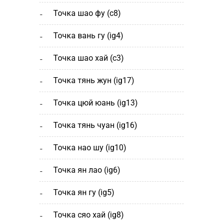
точка шао фу (c8)
точка вань гу (ig4)
точка шао хай (с3)
точка тянь жун (ig17)
точка цюй юань (ig13)
точка тянь чуан (ig16)
точка нао шу (ig10)
точка ян лао (ig6)
точка ян гу (ig5)
точка сяо хай (ig8)