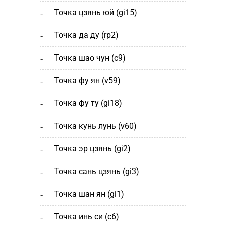
точка цзянь юй (gi15)
точка да ду (rp2)
точка шао чун (с9)
точка фу ян (v59)
точка фу ту (gi18)
точка кунь лунь (v60)
точка эр цзянь (gi2)
точка сань цзянь (gi3)
точка шан ян (gi1)
точка инь си (c6)