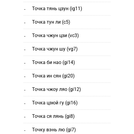
точка тянь цзун (ig11)
точка тун ли (c5)
точка чжун цзи (vc3)
точка чжун шу (vg7)
точка би нао (gi14)
точка ин сян (gi20)
точка чжоу ляо (gi12)
точка цзюй гу (gi16)
точка ся лянь (gi8)
точку вэнь лю (gi7)