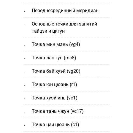
переднесрединный меридиан
основные точки для занятий
тайцзи и цигун
точка мин мэнь (vg4)
точка лао гун (mc8)
точка бай хуэй (vg20)
точка юн цюань (r1)
точка хуэй инь (vc1)
точка тань чжун (vc17)
точка цзи цюань (с1)