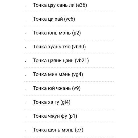
точка цзу сань ли (e36)
точка ци хай (vc6)
точка юнь мэнь (р2)
точка хуань тяо (vb30)
точка цзянь цзин (vb21)
точка мин мэнь (vg4)
точка юй чжэнь (v9)
точка хэ гу (gi4)
точка чжун фу (p1)
точка шэнь мэнь (с7)