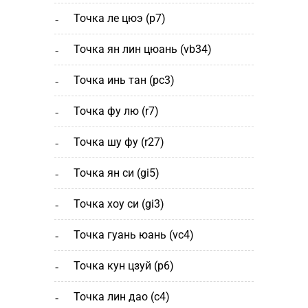
точка ле цюэ (р7)
точка ян лин цюань (vb34)
точка инь тан (рс3)
точка фу лю (r7)
точка шу фу (r27)
точка ян си (gi5)
точка хоу си (gi3)
точка гуань юань (vc4)
точка кун цзуй (р6)
точка лин дао (c4)