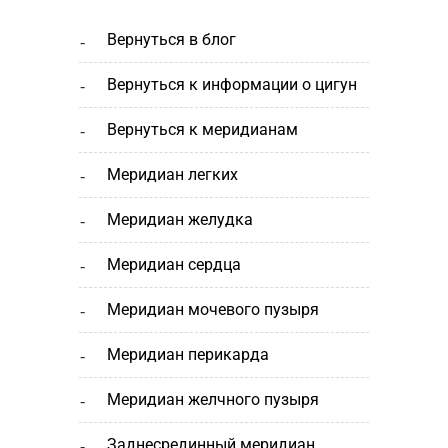
вернуться в блог
вернуться к информации о цигун
вернуться к меридианам
меридиан легких
меридиан желудка
меридиан сердца
меридиан мочевого пузыря
меридиан перикарда
меридиан желчного пузыря
заднесрединный меридиан