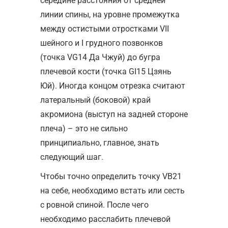
середине расстояния от средней
линии спины, на уровне промежутка
между остистыми отростками VII
шейного и I грудного позвонков
(точка VG14 Да Чжуй) до бугра
плечевой кости (точка GI15 Цзянь
Юй). Иногда концом отрезка считают
латеральный (боковой) край
акромиона (выступ на задней стороне
плеча) – это не сильно
принципиально, главное, знать
следующий шаг.
Чтобы точно определить точку VB21
на себе, необходимо встать или сесть
с ровной спиной. После чего
необходимо расслабить плечевой