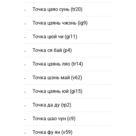
точка цзяо сунь (tr20)
точка цзянь чжэнь (ig9)
точка цюй чи (gi11)
точка ся бай (р4)
точка цзянь ляо (tr14)
точка шэнь май (v62)
точка цзянь юй (gi15)
точка да ду (rp2)
точка шао чун (с9)
точка фу ян (v59)