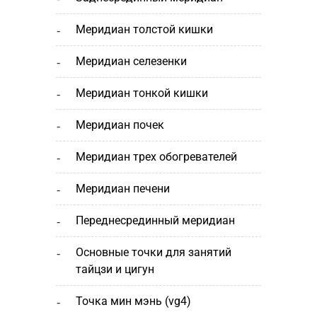
меридиан толстой кишки
меридиан селезенки
меридиан тонкой кишки
меридиан почек
меридиан трех обогревателей
меридиан печени
переднесрединный меридиан
основные точки для занятий
тайцзи и цигун
точка мин мэнь (vg4)