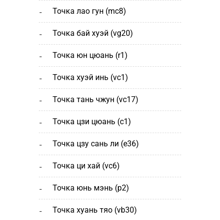
точка лао гун (mc8)
точка бай хуэй (vg20)
точка юн цюань (r1)
точка хуэй инь (vc1)
точка тань чжун (vc17)
точка цзи цюань (с1)
точка цзу сань ли (e36)
точка ци хай (vc6)
точка юнь мэнь (р2)
точка хуань тяо (vb30)