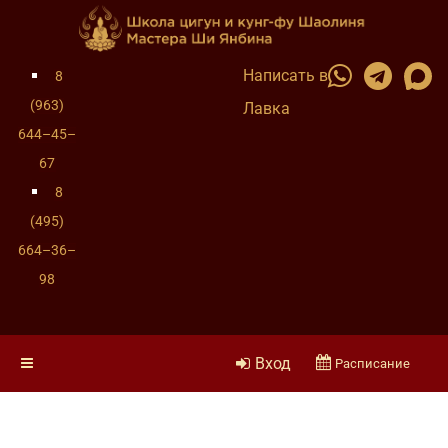
Написать в
8
(963)
Лавка
644–45–
67
8
(495)
664–36–
98
Вход
Расписание