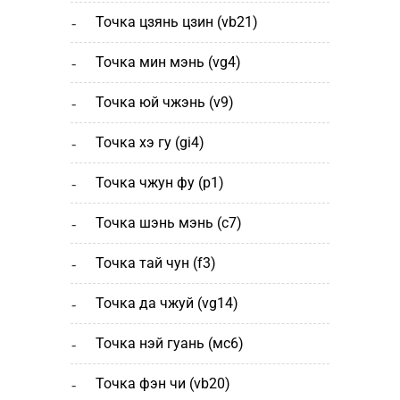
точка цзянь цзин (vb21)
точка мин мэнь (vg4)
точка юй чжэнь (v9)
точка хэ гу (gi4)
точка чжун фу (p1)
точка шэнь мэнь (с7)
точка тай чун (f3)
точка да чжуй (vg14)
точка нэй гуань (мс6)
точка фэн чи (vb20)