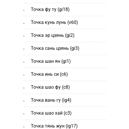
точка фу ту (gi18)
точка кунь лунь (v60)
точка эр цзянь (gi2)
точка сань цзянь (gi3)
точка шан ян (gi1)
точка инь си (c6)
точка шао фу (c8)
точка вань гу (ig4)
точка шао хай (с3)
точка тянь жун (ig17)