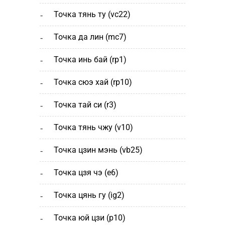
точка тянь ту (vc22)
точка да лин (mc7)
точка инь бай (rp1)
точка сюэ хай (rp10)
точка тай си (r3)
точка тянь чжу (v10)
точка цзин мэнь (vb25)
точка цзя чэ (е6)
точка цянь гу (ig2)
точка юй цзи (р10)