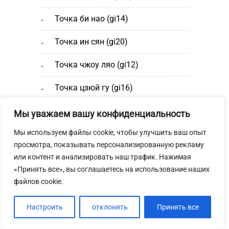
точка би нао (gi14)
точка ин сян (gi20)
точка чжоу ляо (gi12)
точка цзюй гу (gi16)
точка ся лянь (gi8)
Мы уважаем вашу конфиденциальность
Мы используем файлы cookie, чтобы улучшить ваш опыт
точку вэнь лю (gi7)
просмотра, показывать персонализированную рекламу
точка тин гун (ig19)
или контент и анализировать наш трафик. Нажимая
«Принять все», вы соглашаетесь на использование наших
точка цюань ляо (ig18)
файлов cookie.
точка пянь ли (gi6)
Настроить
отклонять
Принять все
точка шан лянь (gi9)