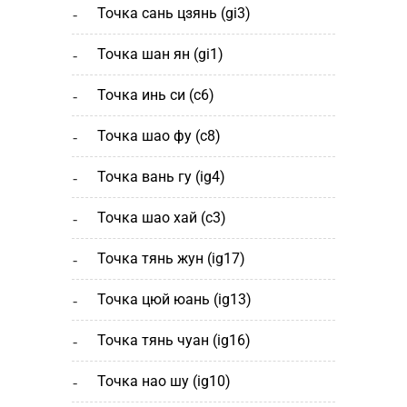
точка сань цзянь (gi3)
точка шан ян (gi1)
точка инь си (c6)
точка шао фу (c8)
точка вань гу (ig4)
точка шао хай (с3)
точка тянь жун (ig17)
точка цюй юань (ig13)
точка тянь чуан (ig16)
точка нао шу (ig10)