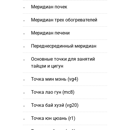
меридиан почек
меридиан трех обогревателей
меридиан печени
переднесрединный меридиан
основные точки для занятий
тайцзи и цигун
точка мин мэнь (vg4)
точка лао гун (mc8)
точка бай хуэй (vg20)
точка юн цюань (r1)