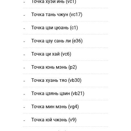
точка хуэй инь (vc1)
точка тань чжун (vc17)
точка цзи цюань (с1)
точка цзу сань ли (e36)
точка ци хай (vc6)
точка юнь мэнь (р2)
точка хуань тяо (vb30)
точка цзянь цзин (vb21)
точка мин мэнь (vg4)
точка юй чжэнь (v9)