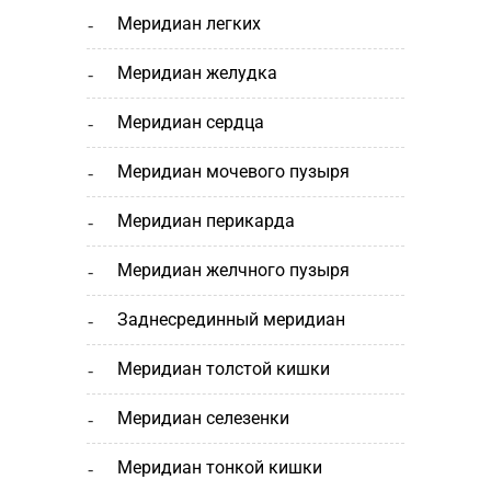
меридиан легких
меридиан желудка
меридиан сердца
меридиан мочевого пузыря
меридиан перикарда
меридиан желчного пузыря
заднесрединный меридиан
меридиан толстой кишки
меридиан селезенки
меридиан тонкой кишки