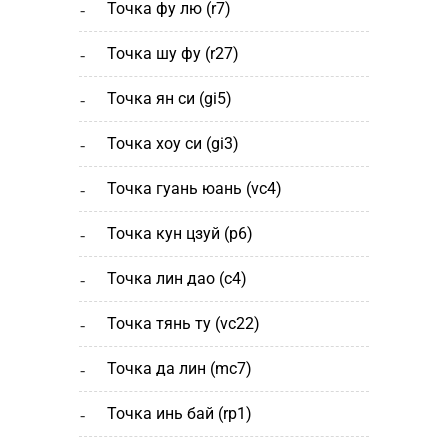
точка фу лю (r7)
точка шу фу (r27)
точка ян си (gi5)
точка хоу си (gi3)
точка гуань юань (vc4)
точка кун цзуй (р6)
точка лин дао (c4)
точка тянь ту (vc22)
точка да лин (mc7)
точка инь бай (rp1)