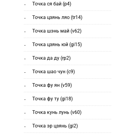
точка ся бай (р4)
точка цзянь ляо (tr14)
точка шэнь май (v62)
точка цзянь юй (gi15)
точка да ду (rp2)
точка шао чун (с9)
точка фу ян (v59)
точка фу ту (gi18)
точка кунь лунь (v60)
точка эр цзянь (gi2)