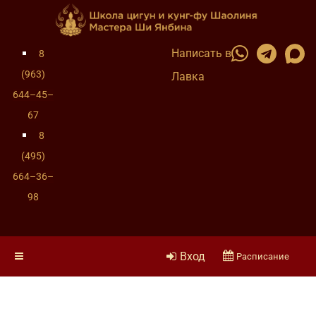
Написать в
8
(963)
Лавка
644–45–
67
8
(495)
664–36–
98
Вход
Расписание