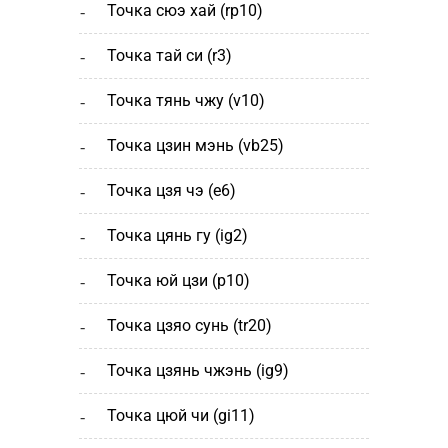
точка сюэ хай (rp10)
точка тай си (r3)
точка тянь чжу (v10)
точка цзин мэнь (vb25)
точка цзя чэ (е6)
точка цянь гу (ig2)
точка юй цзи (р10)
точка цзяо сунь (tr20)
точка цзянь чжэнь (ig9)
точка цюй чи (gi11)