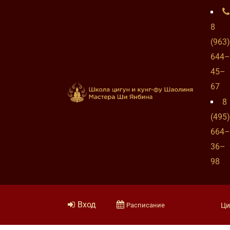
8
(963)
644–
45–
67
8
(495)
664–
36–
98
Вход
Расписание
Ци