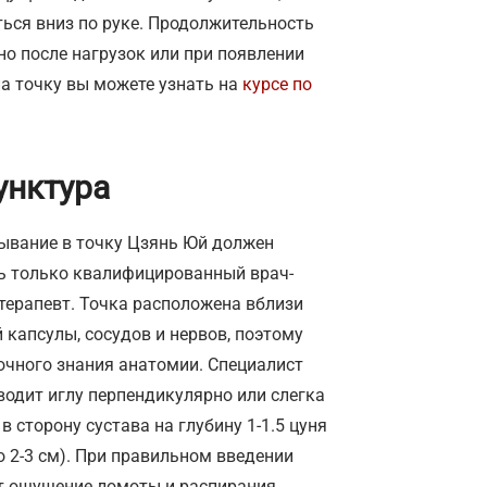
ься вниз по руке. Продолжительность
нно после нагрузок или при появлении
а точку вы можете узнать на
курсе по
унктура
ывание в точку Цзянь Юй должен
ь только квалифицированный врач-
терапевт. Точка расположена вблизи
 капсулы, сосудов и нервов, поэтому
очного знания анатомии. Специалист
водит иглу перпендикулярно или слегка
в сторону сустава на глубину 1-1.5 цуня
 2-3 см). При правильном введении
т ощущение ломоты и распирания,