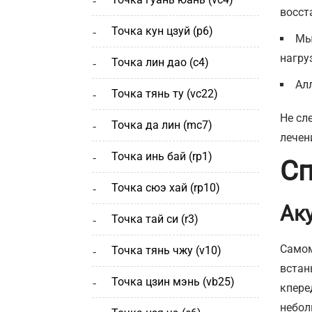
восст
точка кун цзуй (р6)
Мы
нагру
точка лин дао (c4)
Ал
точка тянь ту (vc22)
Не сл
точка да лин (mc7)
лечен
точка инь бай (rp1)
Сп
точка сюэ хай (rp10)
Ак
точка тай си (r3)
Самом
точка тянь чжу (v10)
встан
точка цзин мэнь (vb25)
кпере
небол