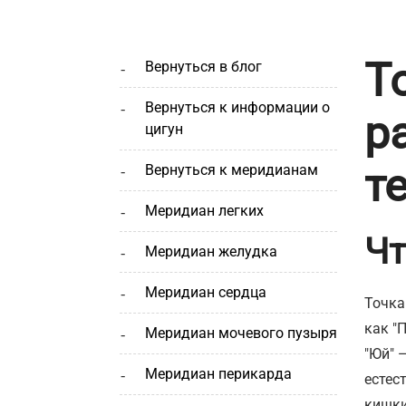
Т
вернуться в блог
вернуться к информации о
р
цигун
т
вернуться к меридианам
меридиан легких
Чт
меридиан желудка
меридиан сердца
Точка
как "
меридиан мочевого пузыря
"Юй" 
меридиан перикарда
естес
кишки