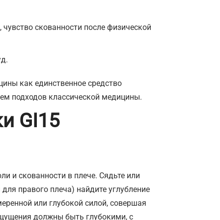
 чувство скованности после физической
д.
цины как единственное средство
ием подходов классической медицины.
и GI15
и и скованности в плече. Сядьте или
 для правого плеча) найдите углубление
меренной или глубокой силой, совершая
щущения должны быть глубокими, с