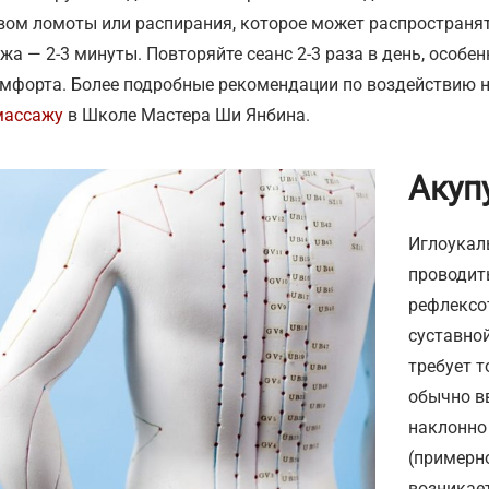
вом ломоты или распирания, которое может распространят
жа — 2-3 минуты. Повторяйте сеанс 2-3 раза в день, особе
мфорта. Более подробные рекомендации по воздействию н
массажу
в Школе Мастера Ши Янбина.
Акуп
Иглоукал
проводит
рефлексо
суставной
требует т
обычно в
наклонно 
(примерно
возникае