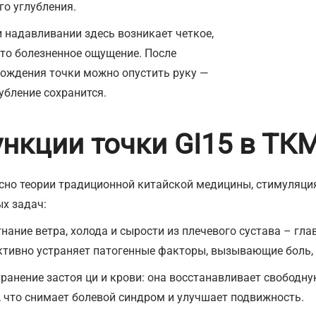
го углубления.
 надавливании здесь возникает четкое,
то болезненное ощущение. После
ождения точки можно опустить руку —
убление сохранится.
нкции точки GI15 в ТК
сно теории традиционной китайской медицины, стимуляци
х задач:
гнание ветра, холода и сырости из плечевого сустава – гл
тивно устраняет патогенные факторы, вызывающие боль, о
транение застоя ци и крови: она восстанавливает свободн
, что снимает болевой синдром и улучшает подвижность.