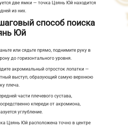
уется две ямки — точка Цзянь Юй находится
дней из них.
шаговый способ поиска
янь Юй
аньте или сядьте прямо, поднимите руку в
рону до горизонтального уровня.
дите акромиальный отросток лопатки —
стный выступ, образующий самую верхнюю
ку плеча.
ередней части плечевого сустава,
осредственно кпереди от акромиона,
азуется углубление.
ка Цзянь Юй расположена точно в центре