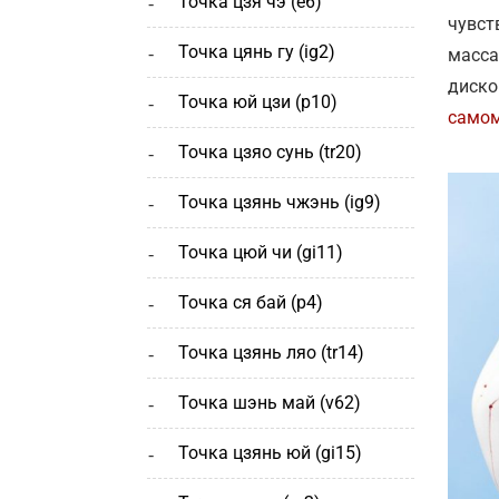
точка цзя чэ (е6)
чувст
точка цянь гу (ig2)
масса
диско
точка юй цзи (р10)
само
точка цзяо сунь (tr20)
точка цзянь чжэнь (ig9)
точка цюй чи (gi11)
точка ся бай (р4)
точка цзянь ляо (tr14)
точка шэнь май (v62)
точка цзянь юй (gi15)