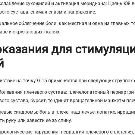
сслабление сухожилий и активация меридиана: Цзянь Юй в
вого сустава, снимая спазм и напряжение.
кальное облегчение боли: как местная и одна из главных т
таве и окружающих тканях.
казания для стимуляци
й
йствие на точку GI15 применяется при следующих группах
болевания плечевого сустава: плечелопаточный периартрит 
вого сустава, бурсит, тендинит вращательной манжеты пле
левые синдромы: боль в плече, надплечье, лопатке, иррад
ть руку или завести её за спину.
врологические нарушения: невралгия плечевого сплетения, 