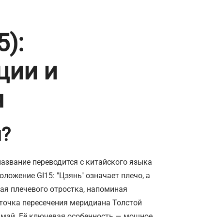
):
ции и
я
й?
 название переводится с китайского языка
оложение GI15: "Цзянь" означает плечо, а
края плечевого отростка, напоминая
 точка пересечения меридиана Толстой
май. Её ключевая особенность — мощное