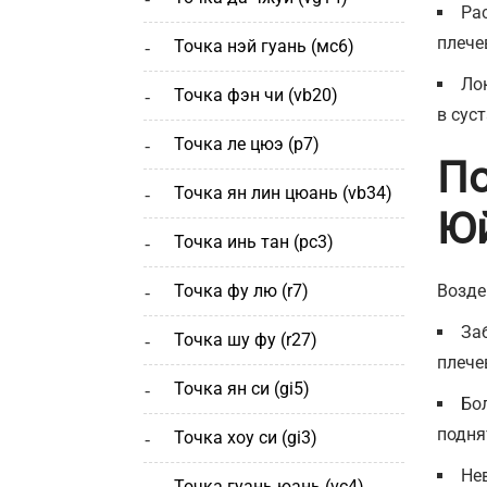
Ра
плече
точка нэй гуань (мс6)
Ло
точка фэн чи (vb20)
в сус
точка ле цюэ (р7)
По
точка ян лин цюань (vb34)
Ю
точка инь тан (рс3)
точка фу лю (r7)
Возде
За
точка шу фу (r27)
плече
точка ян си (gi5)
Бо
подня
точка хоу си (gi3)
Не
точка гуань юань (vc4)