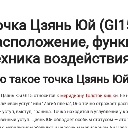
очка Цзянь Юй (GI15
асположение, функ
ехника воздействи
о такое точка Цзянь Ю
 Цзянь Юй GI15 относится к
меридиану Толстой кишки
. Её
Плечевой уступ" или "Изгиб плеча", Оно точно отражает расп
— уступ, выступ, граница. Точка находится в углублении у 
твенный уступ. Цзянь Юй обладает особым статусом — это
 с меридианом Желудка и чудесным меридианом Ян Цзяо 