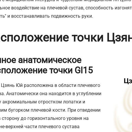
ьное воздействие на плечевой сустав, способность изгонят
ть" и восстанавливать подвижность руки.
сположение точки Цзя
чное анатомическое
сположение точки GI15
 Цзянь Юй расположена в области плечевого
ва. Анатомически она находится в углублении
 акромиальным отростком лопатки и
им бугорком плечевой кости. При отведении
в сторону до горизонтального уровня на
не-верхней части плечевого сустава