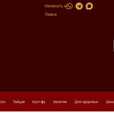
Написать в
Лавка
гун
Тайцзи
Кунг-фу
Занятия
Для здоровья
Шао