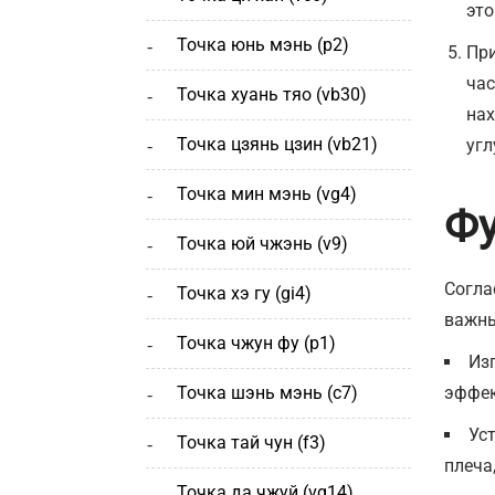
это
точка юнь мэнь (р2)
При
час
точка хуань тяо (vb30)
нах
точка цзянь цзин (vb21)
угл
точка мин мэнь (vg4)
Фу
точка юй чжэнь (v9)
Согла
точка хэ гу (gi4)
важны
точка чжун фу (p1)
Из
точка шэнь мэнь (с7)
эффек
Ус
точка тай чун (f3)
плеча
точка да чжуй (vg14)