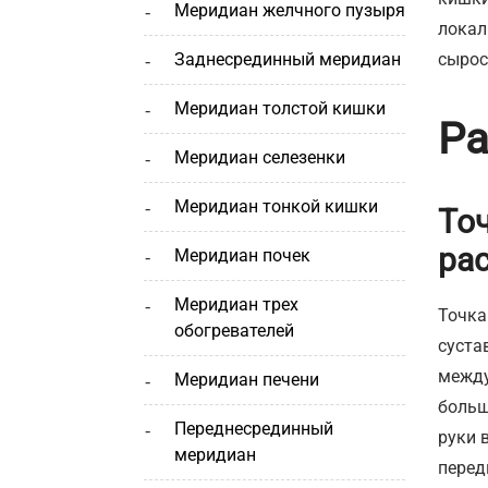
меридиан желчного пузыря
локал
заднесрединный меридиан
сырос
меридиан толстой кишки
Ра
меридиан селезенки
меридиан тонкой кишки
То
ра
меридиан почек
меридиан трех
Точка
обогревателей
суста
между
меридиан печени
больш
переднесрединный
руки 
меридиан
перед