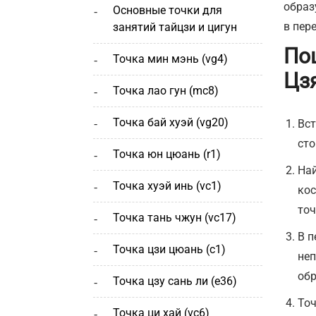
образ
основные точки для
в пере
занятий тайцзи и цигун
По
точка мин мэнь (vg4)
Цз
точка лао гун (mc8)
точка бай хуэй (vg20)
Вст
сто
точка юн цюань (r1)
Най
точка хуэй инь (vc1)
ко
точ
точка тань чжун (vc17)
В п
точка цзи цюань (с1)
неп
обр
точка цзу сань ли (e36)
Точ
точка ци хай (vc6)