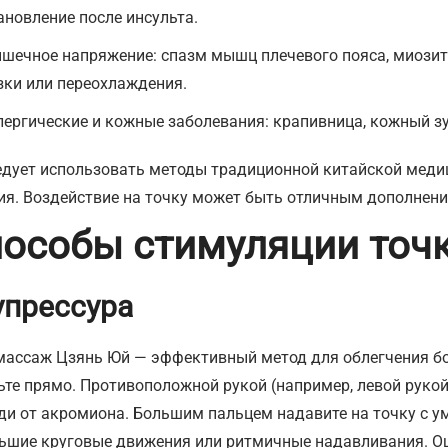
ановление после инсульта.
шечное напряжение: спазм мышц плечевого пояса, миозит,
зки или переохлаждения.
лергические и кожные заболевания: крапивница, кожный зу
едует использовать методы традиционной китайской меди
ия. Воздействие на точку может быть отличным дополнен
особы стимуляции точк
упрессура
ассаж Цзянь Юй — эффективный метод для облегчения бол
ьте прямо. Противоположной рукой (например, левой рукой
ди от акромиона. Большим пальцем надавите на точку с у
ьшие круговые движения или ритмичные надавливания. О