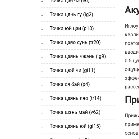
точка цзя чэ (е6)
Ак
точка цянь гу (ig2)
Иглоу
точка юй цзи (р10)
квали
точка цзяо сунь (tr20)
поэто
вводи
точка цзянь чжэнь (ig9)
0.5 ц
ощуще
точка цюй чи (gi11)
эффек
точка ся бай (р4)
рассе
Пр
точка цзянь ляо (tr14)
точка шэнь май (v62)
Прижи
приме
точка цзянь юй (gi15)
основ