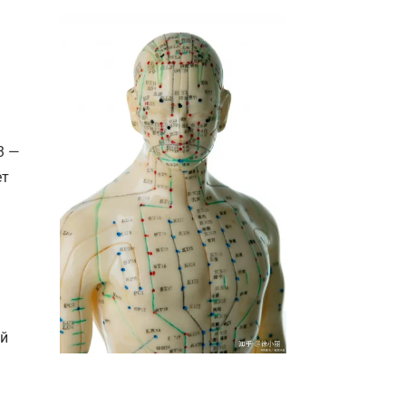
3 —
ет
ой