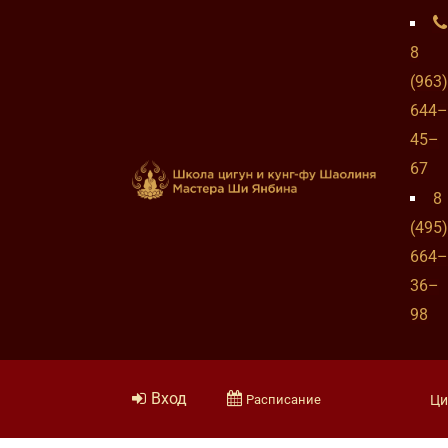
8
(963)
644–
45–
67
8
(495)
664–
36–
98
Вход
Расписание
Ци