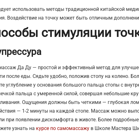
едует использовать методы традиционной китайской меди
ия. Воздействие на точку может быть отличным дополнен
особы стимуляции точ
упрессура
ассаж Да Ду — простой и эффективный метод для улучшен
ти после еды. Сядьте удобно, положив стопу на колено. Б
те углубление у основания большого пальца стопы с внут
ечкой пальца с умеренной силой, совершая небольшие кр
ливания. Ощущения должны быть четкими — глубокая лом
йствия — 1-2 минуты на каждой стопе. Массаж можно выпол
ли при появлении дискомфорта в животе. Более подробные
жете узнать на
курсе по самомассажу
в Школе Мастера Ши