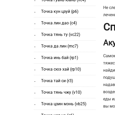
Не сл
точка кун цзуй (р6)
лечен
точка лин дао (c4)
Сп
точка тянь ту (vc22)
Ак
точка да лин (mc7)
Самом
точка инь бай (rp1)
тяжес
точка сюэ хай (rp10)
найди
подуш
точка тай си (r3)
надав
возде
точка тянь чжу (v10)
еды и
точка цзин мэнь (vb25)
вы мо