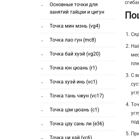
сгиба
основные точки для
занятий тайцзи и цигун
По
точка мин мэнь (vg4)
Сяд
точка лао гун (mc8)
Най
точка бай хуэй (vg20)
мес
плю
точка юн цюань (r1)
С в
точка хуэй инь (vc1)
сус
угл
точка тань чжун (vc17)
Точ
точка цзи цюань (с1)
угл
по
точка цзу сань ли (e36)
При
точка ци хай (vc6)