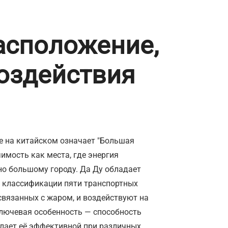
расположение,
воздействия
е на китайском означает "Большая
чимость как места, где энергия
но большому городу. Да Ду обладает
о классификации пяти транспортных
связанных с жаром, и воздействуют на
ключевая особенность — способность
елает её эффективной при различных