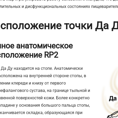
лительных и дисфункциональных состояниях пищеварител
сположение точки Да 
чное анатомическое
сположение RP2
 Да Ду находится на стопе. Анатомически
асположена на внутренней стороне стопы, в
лении кпереди и книзу от первого
ефалангового сустава, на границе тыльной и
венной поверхностей кожи. Более конкретно
впадине у основания большого пальца стопы,
аканчивается складка, образующаяся при