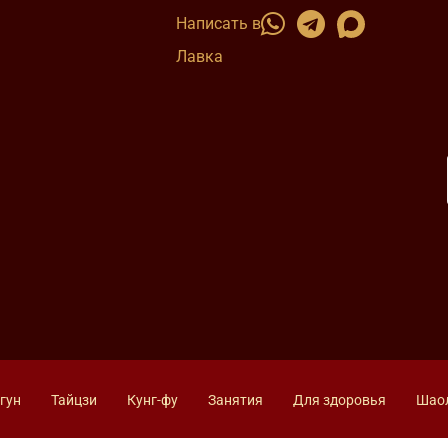
Написать в
Лавка
гун
Тайцзи
Кунг-фу
Занятия
Для здоровья
Шао