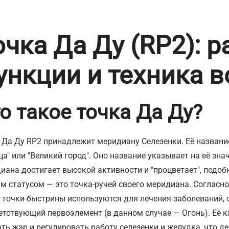
очка Да Ду (RP2): 
ункции и техника 
о такое точка Да Ду?
 Да Ду RP2 принадлежит меридиану Селезенки. Её названи
ца" или "Великий город". Оно название указывает на её зна
иана достигает высокой активности и "процветает", подоб
м статусом — это точка-ручей своего меридиана. Согласн
, точки-быстрины используются для лечения заболеваний, 
етствующий первоэлемент (в данном случае — Огонь). Её 
ть жар и регулировать работу селезенки и желудка, что д