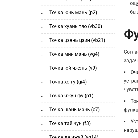
ощу
быв
точка юнь мэнь (р2)
точка хуань тяо (vb30)
Фу
точка цзянь цзин (vb21)
Согла
точка мин мэнь (vg4)
задач
точка юй чжэнь (v9)
Оч
устра
точка хэ гу (gi4)
чувст
точка чжун фу (p1)
То
точка шэнь мэнь (с7)
функц
Уст
точка тай чун (f3)
наруш
точка да чжуй (vg14)