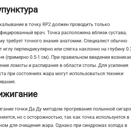
упунктура
калывание в точку RP2 должен проводить только
фицированный врач. Точка расположена вблизи сустава,
му требует точного знания анатомии. Специалист обычно
т иглу перпендикулярно или слегка наклонно на глубину 0.
уня (примерно 0.5-1 см). При правильном введении возника
ние ломоты и распирания в области стопы. Для усиления
та при состояниях жара могут использоваться техники
ивания.
ижигание
гание точки Да Ду методом прогревания полынной сигар
няется, но с осторожностью, так как точка используется в
ном для очищения жара. Однако при синдромах холода в