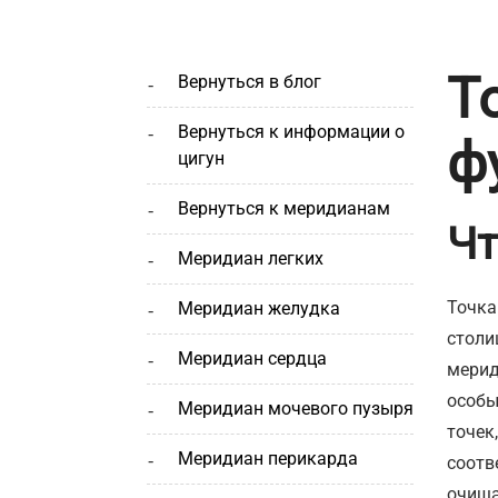
Т
вернуться в блог
вернуться к информации о
ф
цигун
вернуться к меридианам
Чт
меридиан легких
Точка
меридиан желудка
столи
меридиан сердца
мерид
особы
меридиан мочевого пузыря
точек
меридиан перикарда
соотв
очища