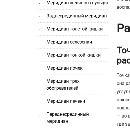
меридиан желчного пузыря
воспа
заднесрединный меридиан
Ра
меридиан толстой кишки
меридиан селезенки
То
меридиан тонкой кишки
ра
меридиан почек
Точка
меридиан трех
она р
обогревателей
углуб
плюсн
меридиан печени
подош
переднесрединный
— во 
меридиан
где з