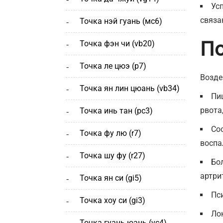
Ус
связа
точка нэй гуань (мс6)
По
точка фэн чи (vb20)
точка ле цюэ (р7)
Возде
точка ян лин цюань (vb34)
Пи
рвота
точка инь тан (рс3)
Сос
точка фу лю (r7)
воспа
точка шу фу (r27)
Бо
артри
точка ян си (gi5)
Пс
точка хоу си (gi3)
Ло
точка гуань юань (vc4)