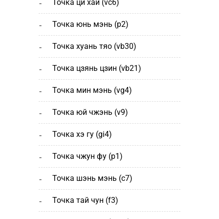
точка ци хай (vc6)
точка юнь мэнь (р2)
точка хуань тяо (vb30)
точка цзянь цзин (vb21)
точка мин мэнь (vg4)
точка юй чжэнь (v9)
точка хэ гу (gi4)
точка чжун фу (p1)
точка шэнь мэнь (с7)
точка тай чун (f3)