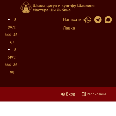
Написать в
8
(963)
Лавка
644–45–
67
8
(495)
664–36–
98
Вход
Расписание