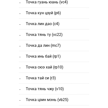
точка гуань юань (vc4)
точка кун цзуй (р6)
точка лин дао (c4)
точка тянь ту (vc22)
точка да лин (mc7)
точка инь бай (rp1)
точка сюэ хай (rp10)
точка тай си (r3)
точка тянь чжу (v10)
точка цзин мэнь (vb25)