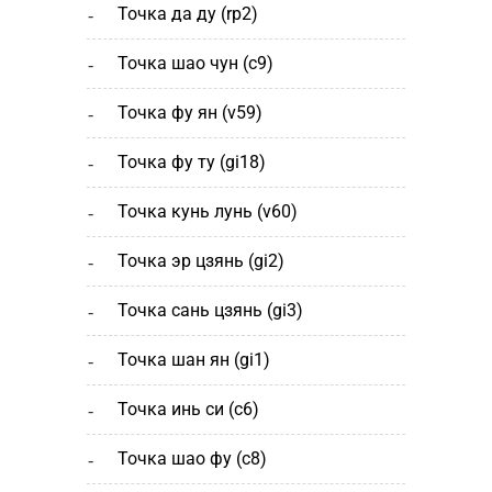
точка да ду (rp2)
точка шао чун (с9)
точка фу ян (v59)
точка фу ту (gi18)
точка кунь лунь (v60)
точка эр цзянь (gi2)
точка сань цзянь (gi3)
точка шан ян (gi1)
точка инь си (c6)
точка шао фу (c8)