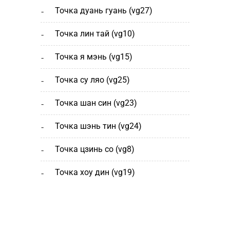
точка дуань гуань (vg27)
точка лин тай (vg10)
точка я мэнь (vg15)
точка су ляо (vg25)
точка шан cин (vg23)
точка шэнь тин (vg24)
точка цзинь со (vg8)
точка хоу дин (vg19)