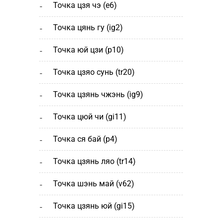
точка цзя чэ (е6)
точка цянь гу (ig2)
точка юй цзи (р10)
точка цзяо сунь (tr20)
точка цзянь чжэнь (ig9)
точка цюй чи (gi11)
точка ся бай (р4)
точка цзянь ляо (tr14)
точка шэнь май (v62)
точка цзянь юй (gi15)