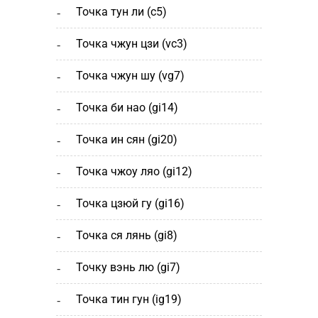
точка тун ли (c5)
точка чжун цзи (vc3)
точка чжун шу (vg7)
точка би нао (gi14)
точка ин сян (gi20)
точка чжоу ляо (gi12)
точка цзюй гу (gi16)
точка ся лянь (gi8)
точку вэнь лю (gi7)
точка тин гун (ig19)