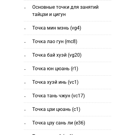
основные точки для занятий
тайцзи и цигун
точка мин мэнь (vg4)
точка лао гун (mc8)
точка бай хуэй (vg20)
точка юн цюань (r1)
точка хуэй инь (vc1)
точка тань чжун (vc17)
точка цзи цюань (с1)
точка цзу сань ли (e36)