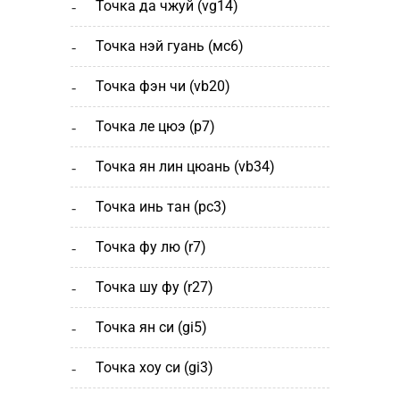
точка да чжуй (vg14)
точка нэй гуань (мс6)
точка фэн чи (vb20)
точка ле цюэ (р7)
точка ян лин цюань (vb34)
точка инь тан (рс3)
точка фу лю (r7)
точка шу фу (r27)
точка ян си (gi5)
точка хоу си (gi3)