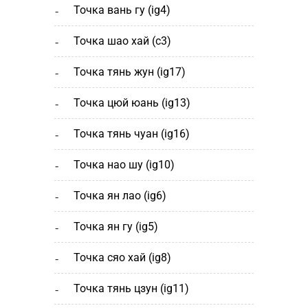
точка вань гу (ig4)
точка шао хай (с3)
точка тянь жун (ig17)
точка цюй юань (ig13)
точка тянь чуан (ig16)
точка нао шу (ig10)
точка ян лао (ig6)
точка ян гу (ig5)
точка сяо хай (ig8)
точка тянь цзун (ig11)