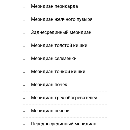
меридиан перикарда
меридиан желчного пузыря
заднесрединный меридиан
меридиан толстой кишки
меридиан селезенки
меридиан тонкой кишки
меридиан почек
меридиан трех обогревателей
меридиан печени
переднесрединный меридиан