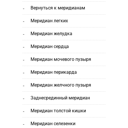
вернуться к меридианам
меридиан легких
меридиан желудка
меридиан сердца
меридиан мочевого пузыря
меридиан перикарда
меридиан желчного пузыря
заднесрединный меридиан
меридиан толстой кишки
меридиан селезенки