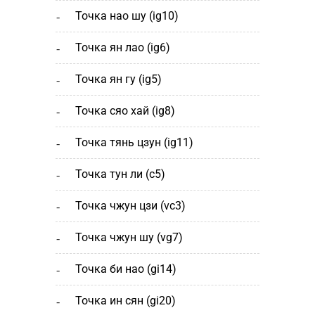
точка нао шу (ig10)
точка ян лао (ig6)
точка ян гу (ig5)
точка сяо хай (ig8)
точка тянь цзун (ig11)
точка тун ли (c5)
точка чжун цзи (vc3)
точка чжун шу (vg7)
точка би нао (gi14)
точка ин сян (gi20)