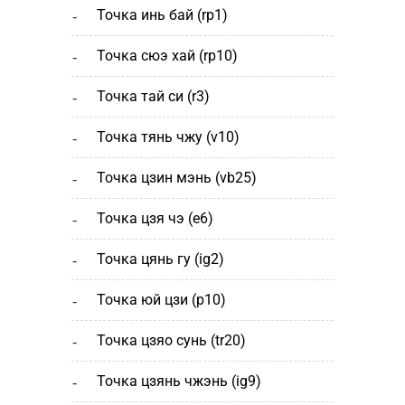
точка инь бай (rp1)
точка сюэ хай (rp10)
точка тай си (r3)
точка тянь чжу (v10)
точка цзин мэнь (vb25)
точка цзя чэ (е6)
точка цянь гу (ig2)
точка юй цзи (р10)
точка цзяо сунь (tr20)
точка цзянь чжэнь (ig9)