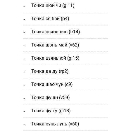
точка цюй чи (gi11)
точка ся бай (р4)
точка цзянь ляо (tr14)
точка шэнь май (v62)
точка цзянь юй (gi15)
точка да ду (rp2)
точка шао чун (с9)
точка фу ян (v59)
точка фу ту (gi18)
точка кунь лунь (v60)