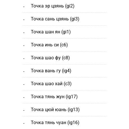
точка эр цзянь (gi2)
точка сань цзянь (gi3)
точка шан ян (gi1)
точка инь си (c6)
точка шао фу (c8)
точка вань гу (ig4)
точка шао хай (с3)
точка тянь жун (ig17)
точка цюй юань (ig13)
точка тянь чуан (ig16)