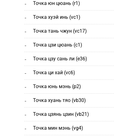
точка юн цюань (r1)
точка хуэй инь (vc1)
точка тань чжун (vc17)
точка цзи цюань (с1)
точка цзу сань ли (e36)
точка ци хай (vc6)
точка юнь мэнь (р2)
точка хуань тяо (vb30)
точка цзянь цзин (vb21)
точка мин мэнь (vg4)