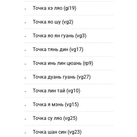
точка хэ ляо (gi19)
точка яо шу (vg2)
точка яо ян гуань (vg3)
точка тянь дин (vg17)
точка инь лин цюань (rp9)
точка дуань гуань (vg27)
точка лин тай (vg10)
точка я мэнь (vg15)
точка су ляо (vg25)
точка шан cин (vg23)