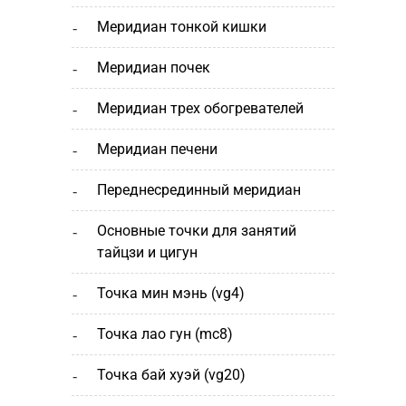
меридиан тонкой кишки
меридиан почек
меридиан трех обогревателей
меридиан печени
переднесрединный меридиан
основные точки для занятий
тайцзи и цигун
точка мин мэнь (vg4)
точка лао гун (mc8)
точка бай хуэй (vg20)