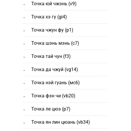
точка юй чжэнь (v9)
точка хэ гу (gi4)
точка чжун фу (p1)
точка шэнь мэнь (с7)
точка тай чун (f3)
точка да чжуй (vg14)
точка нэй гуань (мс6)
точка фэн чи (vb20)
точка ле цюэ (р7)
точка ян лин цюань (vb34)