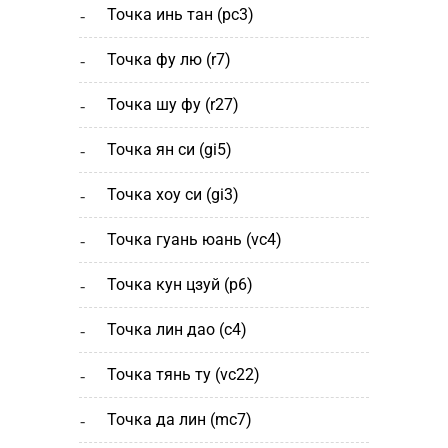
точка инь тан (рс3)
точка фу лю (r7)
точка шу фу (r27)
точка ян си (gi5)
точка хоу си (gi3)
точка гуань юань (vc4)
точка кун цзуй (р6)
точка лин дао (c4)
точка тянь ту (vc22)
точка да лин (mc7)