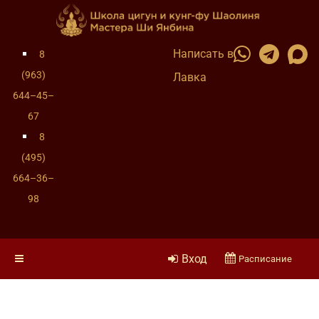
Написать в
8
(963)
Лавка
644–45–
67
8
(495)
664–36–
98
Вход
Расписание