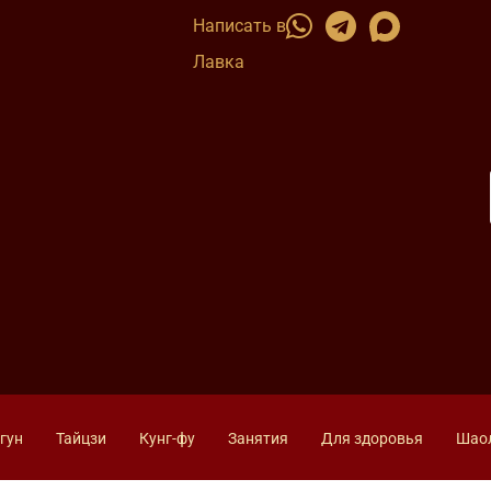
Написать в
Лавка
гун
Тайцзи
Кунг-фу
Занятия
Для здоровья
Шао