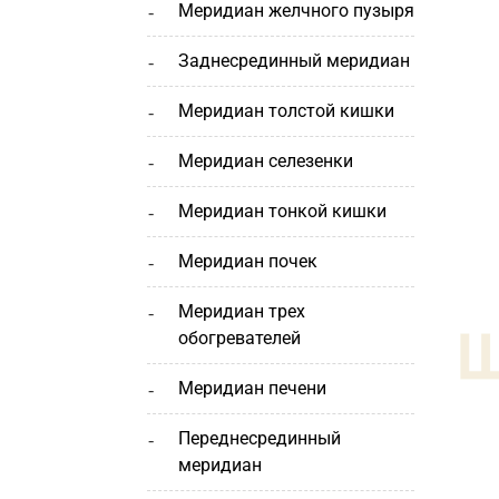
меридиан желчного пузыря
заднесрединный меридиан
меридиан толстой кишки
меридиан селезенки
меридиан тонкой кишки
меридиан почек
меридиан трех
обогревателей
меридиан печени
переднесрединный
меридиан