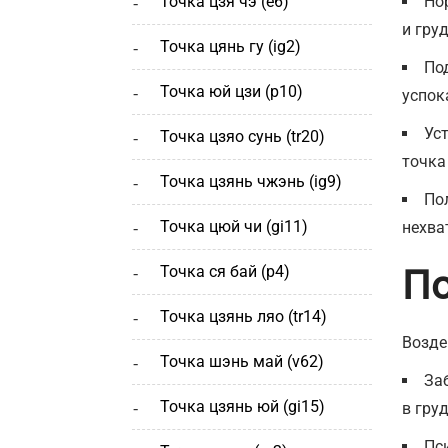
точка цзя чэ (е6)
Но
и гру
точка цянь гу (ig2)
По
точка юй цзи (р10)
успок
Ус
точка цзяо сунь (tr20)
точка
точка цзянь чжэнь (ig9)
По
точка цюй чи (gi11)
нехва
точка ся бай (р4)
По
точка цзянь ляо (tr14)
Возде
точка шэнь май (v62)
За
точка цзянь юй (gi15)
в гру
Пс