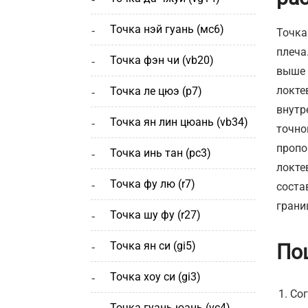
точка нэй гуань (мс6)
Точка
плеча
точка фэн чи (vb20)
выше 
локте
точка ле цюэ (р7)
внутр
точка ян лин цюань (vb34)
точно
пропо
точка инь тан (рс3)
локте
точка фу лю (r7)
соста
грани
точка шу фу (r27)
точка ян си (gi5)
По
точка хоу си (gi3)
Сог
точка гуань юань (vc4)