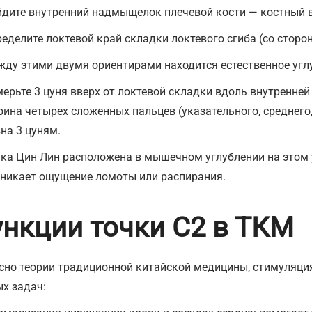
дите внутренний надмыщелок плечевой кости — костный в
еделите локтевой край складки локтевого сгиба (со сторо
ду этими двумя ориентирами находится естественное угл
ерьте 3 цуня вверх от локтевой складки вдоль внутренней
ина четырех сложенных пальцев (указательного, среднего
на 3 цуням.
ка Цин Лин расположена в мышечном углублении на этом 
никает ощущение ломоты или распирания.
нкции точки С2 в ТКМ
сно теории традиционной китайской медицины, стимуляци
х задач: