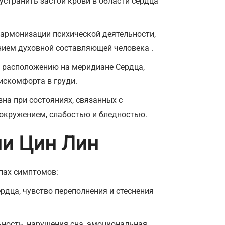
устранить застой крови в области сердца
гармонизации психической деятельности,
ением духовной составляющей человека .
му расположению на меридиане Сердца,
искомфорта в груди.
на при состояниях, связанных с
вокружением, слабостью и бледностью.
ии Цин Лин
пах симптомов:
рдца, чувство переполнения и стеснения
ность, нарушения сна, эмоциональная