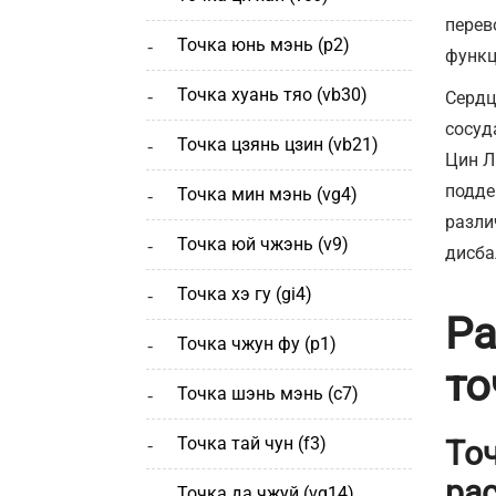
перев
точка юнь мэнь (р2)
функц
точка хуань тяо (vb30)
Сердц
сосуд
точка цзянь цзин (vb21)
Цин Л
подде
точка мин мэнь (vg4)
разли
точка юй чжэнь (v9)
дисба
точка хэ гу (gi4)
Р
точка чжун фу (p1)
то
точка шэнь мэнь (с7)
точка тай чун (f3)
То
ра
точка да чжуй (vg14)