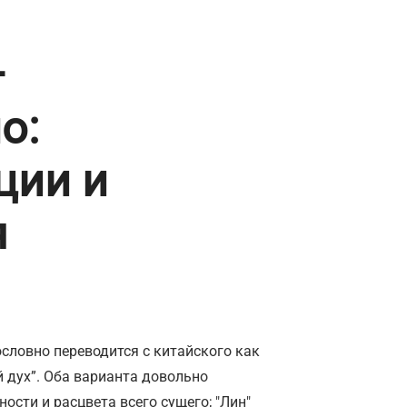
–
о:
ции и
я
ословно переводится с китайского как
й дух”. Оба варианта довольно
ости и расцвета всего сущего; "Лин"