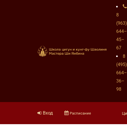
8
(963)
644–
45–
67
8
(495)
664–
36–
98
Вход
Расписание
Ци