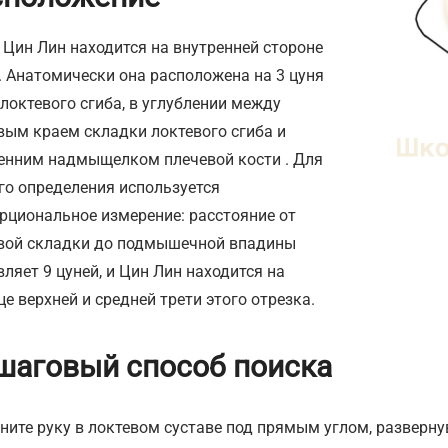
 Цин Лин находится на внутренней стороне
. Анатомически она расположена на 3 цуня
локтевого сгиба, в углублении между
вым краем складки локтевого сгиба и
енним надмыщелком плечевой кости . Для
го определения используется
рциональное измерение: расстояние от
вой складки до подмышечной впадины
вляет 9 цуней, и Цин Лин находится на
це верхней и средней трети этого отрезка.
шаговый способ поиска
ните руку в локтевом суставе под прямым углом, разверну