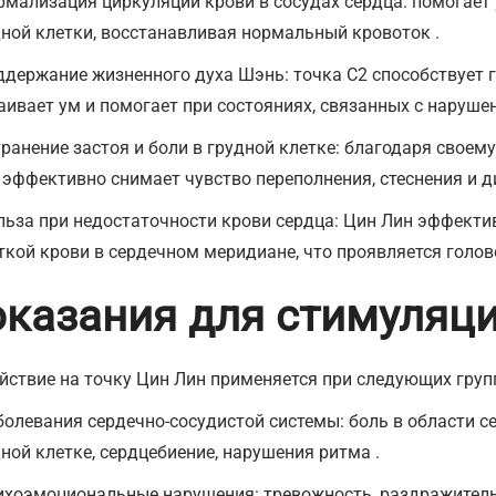
рмализация циркуляции крови в сосудах сердца: помогает 
дной клетки, восстанавливая нормальный кровоток .
ддержание жизненного духа Шэнь: точка С2 способствует 
аивает ум и помогает при состояниях, связанных с наруш
транение застоя и боли в грудной клетке: благодаря свое
 эффективно снимает чувство переполнения, стеснения и д
льза при недостаточности крови сердца: Цин Лин эффектив
ткой крови в сердечном меридиане, что проявляется голо
казания для стимуляц
йствие на точку Цин Лин применяется при следующих груп
болевания сердечно-сосудистой системы: боль в области се
дной клетке, сердцебиение, нарушения ритма .
ихоэмоциональные нарушения: тревожность, раздражитель