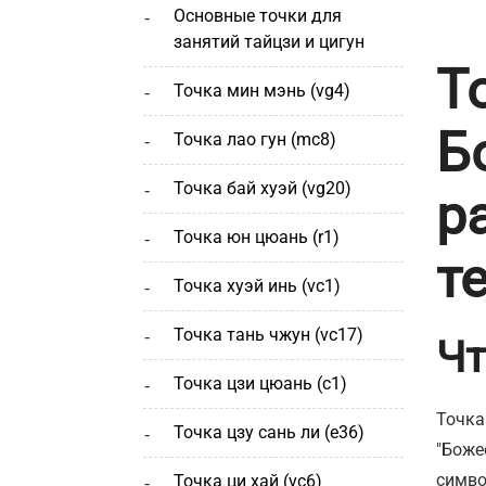
основные точки для
занятий тайцзи и цигун
Т
точка мин мэнь (vg4)
Б
точка лао гун (mc8)
точка бай хуэй (vg20)
р
точка юн цюань (r1)
т
точка хуэй инь (vc1)
точка тань чжун (vc17)
Чт
точка цзи цюань (с1)
Точка
точка цзу сань ли (e36)
"Боже
симво
точка ци хай (vc6)