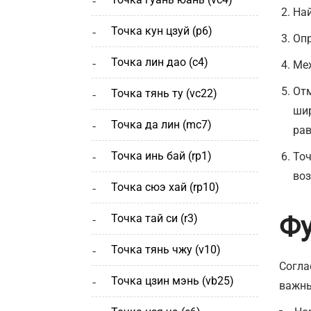
Най
точка кун цзуй (р6)
Опр
точка лин дао (c4)
Меж
Отм
точка тянь ту (vc22)
шир
точка да лин (mc7)
рав
точка инь бай (rp1)
Точ
воз
точка сюэ хай (rp10)
Фу
точка тай си (r3)
точка тянь чжу (v10)
Согла
точка цзин мэнь (vb25)
важны