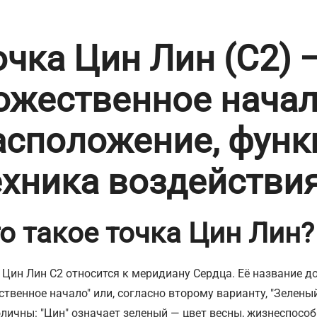
очка Цин Лин (C2) 
ожественное начал
асположение, функ
ехника воздействи
о такое точка Цин Лин?
 Цин Лин С2 относится к меридиану Сердца. Её название д
ственное начало" или, согласно второму варианту, "Зелены
личны: "Цин" означает зеленый — цвет весны, жизнеспособн