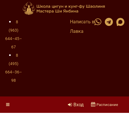
Написать в
8
(963)
Лавка
644–45–
67
8
(495)
664–36–
98
Вход
Расписание